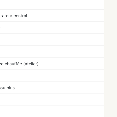
irateur central
r
ée chauffée (atelier)
 ou plus