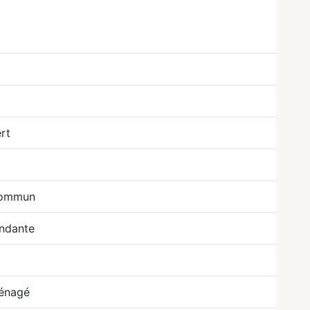
rt
commun
ndante
énagé