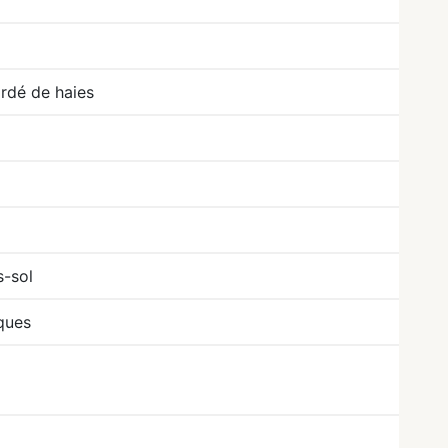
ordé de haies
s-sol
iques